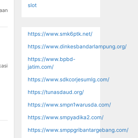
slot
aan
https://www.smk6ptk.net/
https://www.dinkesbandarlampung.org/
https://www.bpbd-
kasi
jatim.com/
https://www.sdkcorjesumlg.com/
https://tunasdaud.org/
https://www.smpn1warusda.com/
https://www.smpyadika2.com/
https://www.smppgribantargebang.com/