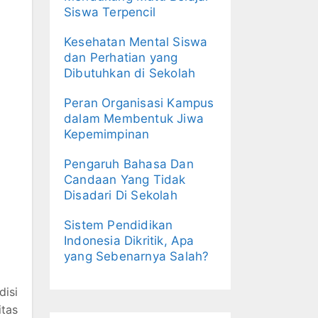
Siswa Terpencil
Kesehatan Mental Siswa
dan Perhatian yang
Dibutuhkan di Sekolah
Peran Organisasi Kampus
dalam Membentuk Jiwa
Kepemimpinan
Pengaruh Bahasa Dan
Candaan Yang Tidak
Disadari Di Sekolah
Sistem Pendidikan
Indonesia Dikritik, Apa
yang Sebenarnya Salah?
disi
itas