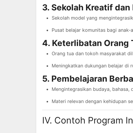
3. Sekolah Kreatif dan
Sekolah model yang mengintegrasika
Pusat belajar komunitas bagi anak-
4. Keterlibatan Orang
Orang tua dan tokoh masyarakat dil
Meningkatkan dukungan belajar di r
5. Pembelajaran Berb
Mengintegrasikan budaya, bahasa, d
Materi relevan dengan kehidupan seh
IV. Contoh Program In