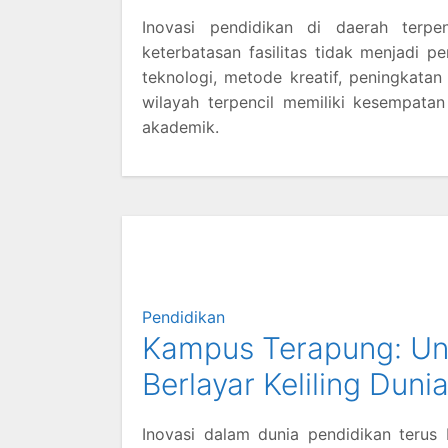
Inovasi pendidikan di daerah terp
keterbatasan fasilitas tidak menjadi 
teknologi, metode kreatif, peningkatan
wilayah terpencil memiliki kesempata
akademik.
Pendidikan
Kampus Terapung: Uni
Berlayar Keliling Duni
Inovasi dalam dunia pendidikan terus 