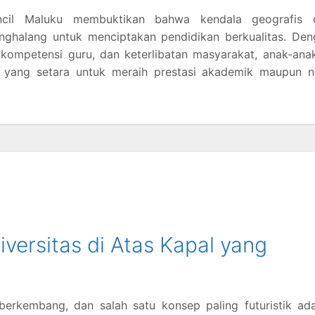
encil Maluku membuktikan bahwa kendala geografis 
penghalang untuk menciptakan pendidikan berkualitas. De
 kompetensi guru, dan keterlibatan masyarakat, anak-ana
n yang setara untuk meraih prestasi akademik maupun n
versitas di Atas Kapal yang
a
berkembang, dan salah satu konsep paling futuristik ad