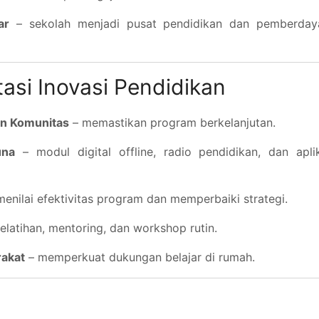
ar
– sekolah menjadi pusat pendidikan dan pemberday
tasi Inovasi Pendidikan
an Komunitas
– memastikan program berkelanjutan.
una
– modul digital offline, radio pendidikan, dan apli
enilai efektivitas program dan memperbaiki strategi.
elatihan, mentoring, dan workshop rutin.
rakat
– memperkuat dukungan belajar di rumah.