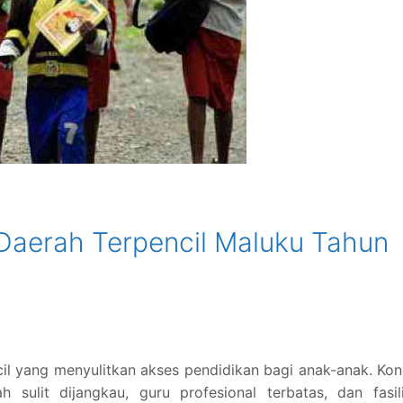
 Daerah Terpencil Maluku Tahun
cil yang menyulitkan akses pendidikan bagi anak-anak. Kon
 sulit dijangkau, guru profesional terbatas, dan fasil