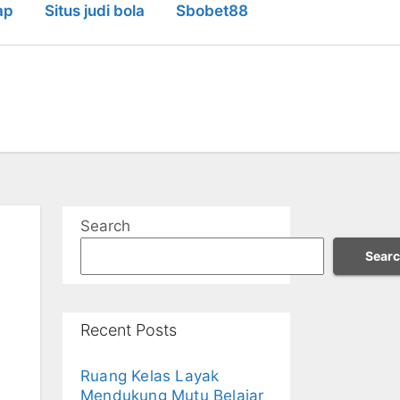
ap
Situs judi bola
Sbobet88
Search
Sear
Recent Posts
Ruang Kelas Layak
Mendukung Mutu Belajar