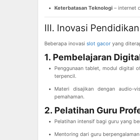
Keterbatasan Teknologi
– internet d
III. Inovasi Pendidika
Beberapa inovasi
slot gacor
yang ditera
1. Pembelajaran Digita
Penggunaan tablet, modul digital of
terpencil.
Materi disajikan dengan audio-vi
pemahaman.
2. Pelatihan Guru Prof
Pelatihan intensif bagi guru yang be
Mentoring dari guru berpengalaman 