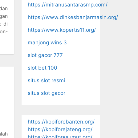
https://mitranusantarasmp.com/
dan
ngan
https://www.dinkesbanjarmasin.org/
k di
https://www.kopertis11.org/
on-
mahjong wins 3
slot gacor 777
slot bet 100
situs slot resmi
situs slot gacor
https://kopiforebanten.org/
https://kopiforejateng.org/
alah
https://kopiforesumut.org/