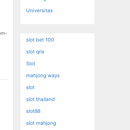
Universitas
lem-
slot bet 100
slot qris
Slot
mahjong ways
slot
slot thailand
slot88
slot mahjong