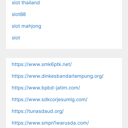
slot thailand
slot88
slot mahjong
slot
https://www.smk6ptk.net/
https://www.dinkesbandarlampung.org/
https://www.bpbd-jatim.com/
https://www.sdkcorjesumlg.com/
https://tunasdaud.org/
https://www.smpn1warusda.com/