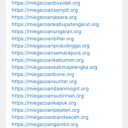
https://miegacoanboyolali.org
https://miegacoansampit.org
https://miegacoanjepara.org
https://miegacoankabupatengarut.org
https://miegacoanungaran.org
https://miegacoanblitar.org
https://miegacoanprobolinggo.org
https://miegacoansemarapura.org
https://miegacoankebumen.org
https://miegacoankabmajalengka.org
https://miegacoanbone.org
https://miegacoansunter.org
https://miegacoandaanmogot.org
https://miegacoansudirman.org
https://miegacoankapuk.org
https://miegacoanpejaten.org
https://miegacoanbandaaceh.org
https://miegacoangambir.org