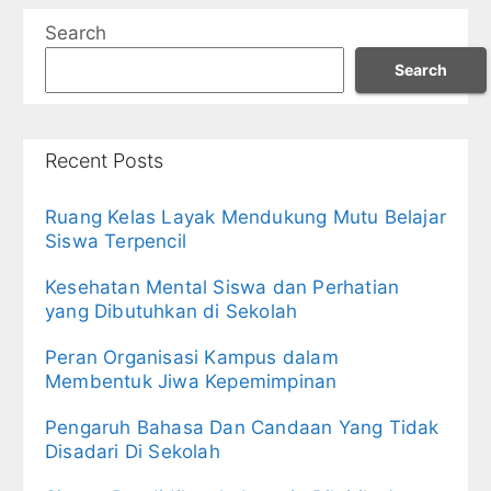
Search
Search
Recent Posts
Ruang Kelas Layak Mendukung Mutu Belajar
Siswa Terpencil
Kesehatan Mental Siswa dan Perhatian
yang Dibutuhkan di Sekolah
Peran Organisasi Kampus dalam
Membentuk Jiwa Kepemimpinan
Pengaruh Bahasa Dan Candaan Yang Tidak
Disadari Di Sekolah