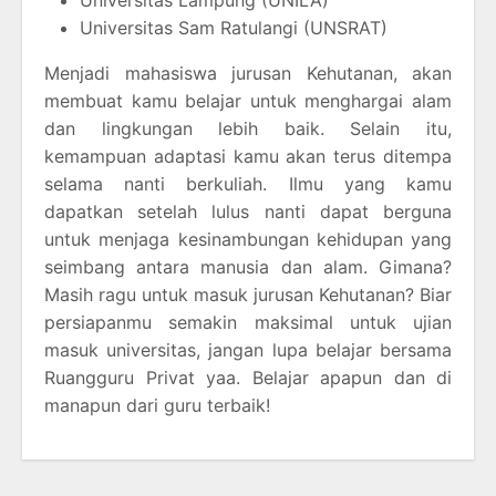
Universitas Sam Ratulangi (UNSRAT)
Menjadi mahasiswa jurusan Kehutanan, akan
membuat kamu belajar untuk menghargai alam
dan lingkungan lebih baik. Selain itu,
kemampuan adaptasi kamu akan terus ditempa
selama nanti berkuliah. Ilmu yang kamu
dapatkan setelah lulus nanti dapat berguna
untuk menjaga kesinambungan kehidupan yang
seimbang antara manusia dan alam. Gimana?
Masih ragu untuk masuk jurusan Kehutanan? Biar
persiapanmu semakin maksimal untuk ujian
masuk universitas, jangan lupa belajar bersama
Ruangguru Privat yaa. Belajar apapun dan di
manapun dari guru terbaik!