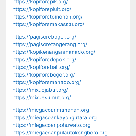
https://kopiforepik.org/
https://kopiforepluit.org/
https://kopiforetomohon.org/
https://kopiforemakassar.org/
https://pagisorebogor.org/
https://pagisoretangerang.org/
https://kopikenanganmanado.org/
https://kopiforedepok.org/
https://kopiforebali.org/
https://kopiforebogor.org/
https://kopiforemanado.org/
https://mixuejabar.org/
https://mixuesumut.org/
https://miegacoanmanahan.org
https://miegacoankayongutara.org
https://miegacoanpohuwato.org
https://miegacoanpulautokongboro.org