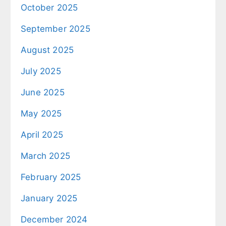
October 2025
September 2025
August 2025
July 2025
June 2025
May 2025
April 2025
March 2025
February 2025
January 2025
December 2024