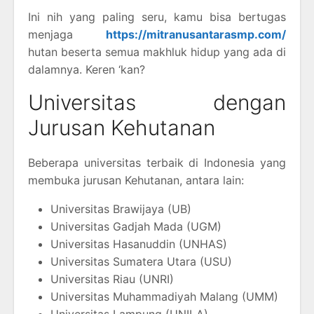
Ini nih yang paling seru, kamu bisa bertugas
menjaga
https://mitranusantarasmp.com/
hutan beserta semua makhluk hidup yang ada di
dalamnya. Keren ‘kan?
Universitas dengan
Jurusan Kehutanan
Beberapa universitas terbaik di Indonesia yang
membuka jurusan Kehutanan, antara lain:
Universitas Brawijaya (UB)
Universitas Gadjah Mada (UGM)
Universitas Hasanuddin (UNHAS)
Universitas Sumatera Utara (USU)
Universitas Riau (UNRI)
Universitas Muhammadiyah Malang (UMM)
Universitas Lampung (UNILA)