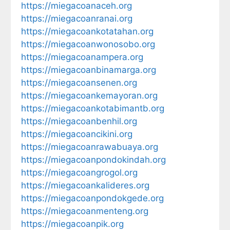
https://miegacoanaceh.org
https://miegacoanranai.org
https://miegacoankotatahan.org
https://miegacoanwonosobo.org
https://miegacoanampera.org
https://miegacoanbinamarga.org
https://miegacoansenen.org
https://miegacoankemayoran.org
https://miegacoankotabimantb.org
https://miegacoanbenhil.org
https://miegacoancikini.org
https://miegacoanrawabuaya.org
https://miegacoanpondokindah.org
https://miegacoangrogol.org
https://miegacoankalideres.org
https://miegacoanpondokgede.org
https://miegacoanmenteng.org
https://miegacoanpik.org