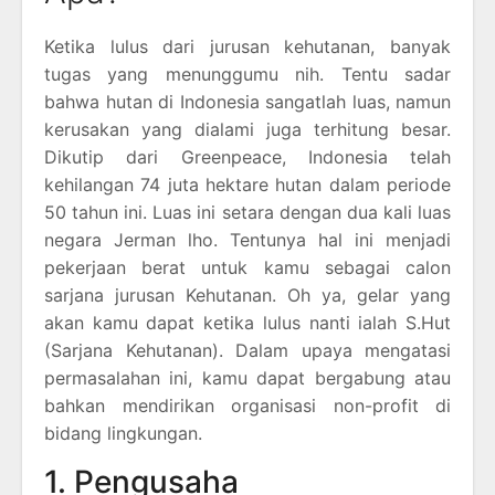
Ketika lulus dari jurusan kehutanan, banyak
tugas yang menunggumu nih. Tentu sadar
bahwa hutan di Indonesia sangatlah luas, namun
kerusakan yang dialami juga terhitung besar.
Dikutip dari Greenpeace, Indonesia telah
kehilangan 74 juta hektare hutan dalam periode
50 tahun ini. Luas ini setara dengan dua kali luas
negara Jerman lho. Tentunya hal ini menjadi
pekerjaan berat untuk kamu sebagai calon
sarjana jurusan Kehutanan. Oh ya, gelar yang
akan kamu dapat ketika lulus nanti ialah S.Hut
(Sarjana Kehutanan). Dalam upaya mengatasi
permasalahan ini, kamu dapat bergabung atau
bahkan mendirikan organisasi non-profit di
bidang lingkungan.
1. Pengusaha