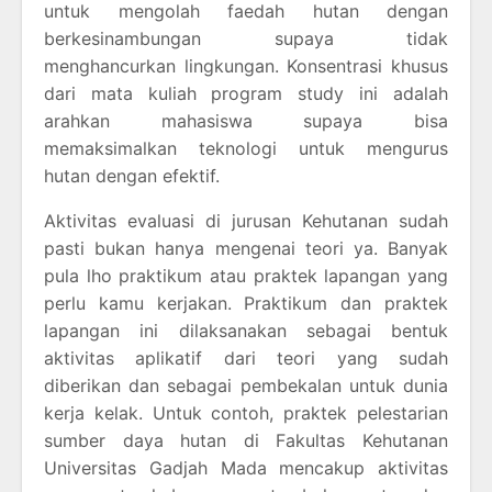
untuk mengolah faedah hutan dengan
berkesinambungan supaya tidak
menghancurkan lingkungan. Konsentrasi khusus
dari mata kuliah program study ini adalah
arahkan mahasiswa supaya bisa
memaksimalkan teknologi untuk mengurus
hutan dengan efektif.
Aktivitas evaluasi di jurusan Kehutanan sudah
pasti bukan hanya mengenai teori ya. Banyak
pula lho praktikum atau praktek lapangan yang
perlu kamu kerjakan. Praktikum dan praktek
lapangan ini dilaksanakan sebagai bentuk
aktivitas aplikatif dari teori yang sudah
diberikan dan sebagai pembekalan untuk dunia
kerja kelak. Untuk contoh, praktek pelestarian
sumber daya hutan di Fakultas Kehutanan
Universitas Gadjah Mada mencakup aktivitas