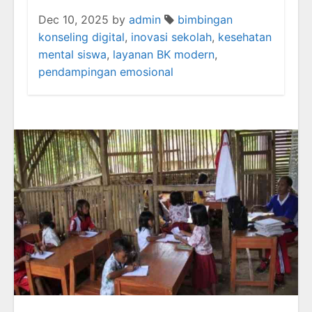
Dec 10, 2025
by
admin
bimbingan
konseling digital
,
inovasi sekolah
,
kesehatan
mental siswa
,
layanan BK modern
,
pendampingan emosional