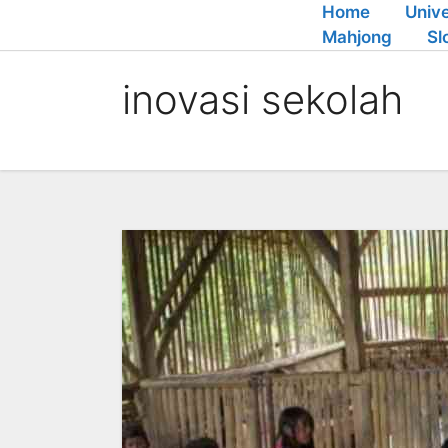
Skip
Home
Unive
to
Mahjong
Sl
content
inovasi sekolah