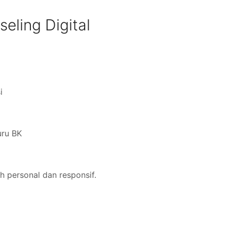
eling Digital
i
uru BK
ih personal dan responsif.