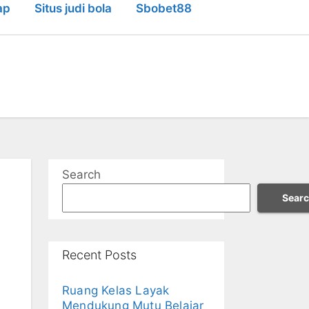
ap
Situs judi bola
Sbobet88
Search
Sear
Recent Posts
Ruang Kelas Layak
Mendukung Mutu Belajar