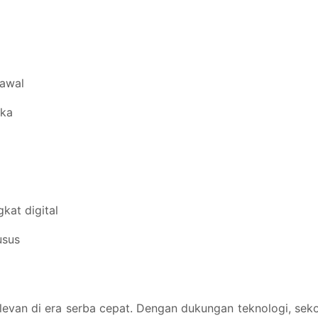
 awal
uka
kat digital
usus
elevan di era serba cepat. Dengan dukungan teknologi, sek