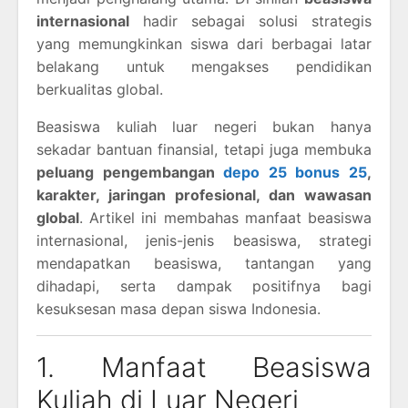
internasional
hadir sebagai solusi strategis
yang memungkinkan siswa dari berbagai latar
belakang untuk mengakses pendidikan
berkualitas global.
Beasiswa kuliah luar negeri bukan hanya
sekadar bantuan finansial, tetapi juga membuka
peluang pengembangan
depo 25 bonus 25
,
karakter, jaringan profesional, dan wawasan
global
. Artikel ini membahas manfaat beasiswa
internasional, jenis-jenis beasiswa, strategi
mendapatkan beasiswa, tantangan yang
dihadapi, serta dampak positifnya bagi
kesuksesan masa depan siswa Indonesia.
1. Manfaat Beasiswa
Kuliah di Luar Negeri