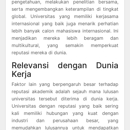
pengetahuan, melakukan penelitian bersama,
serta mengembangkan keterampilan di tingkat
global. Universitas yang memiliki kerjasama
internasional yang baik juga menarik perhatian
lebih banyak calon mahasiswa internasional. Ini
menjadikan mereka lebih beragam dan
multikultural, yang semakin memperkuat
reputasi mereka di dunia.
Relevansi dengan Dunia
Kerja
Faktor lain yang berpengaruh besar terhadap
reputasi akademik adalah sejauh mana lulusan
universitas tersebut diterima di dunia kerja.
Universitas dengan reputasi yang baik sering
kali memiliki hubungan yang kuat dengan
industri dan perusahaan besar, yang
memudahkan lulusannya untuk mendapatkan