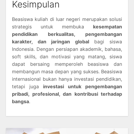
Kesimpulan
Beasiswa kuliah di luar negeri merupakan solusi
strategis untuk membuka
kesempatan
pendidikan berkualitas, pengembangan
karakter, dan jaringan global
bagi siswa
Indonesia. Dengan persiapan akademik, bahasa,
soft skills, dan motivasi yang matang, siswa
dapat bersaing memperoleh beasiswa dan
membangun masa depan yang sukses. Beasiswa
internasional bukan hanya investasi pendidikan,
tetapi juga
investasi untuk pengembangan
pribadi, profesional, dan kontribusi terhadap
bangsa
.