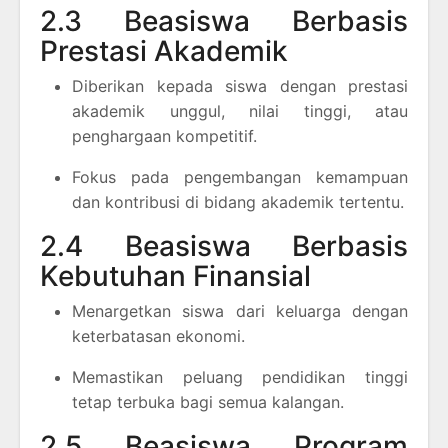
2.3 Beasiswa Berbasis
Prestasi Akademik
Diberikan kepada siswa dengan prestasi
akademik unggul, nilai tinggi, atau
penghargaan kompetitif.
Fokus pada pengembangan kemampuan
dan kontribusi di bidang akademik tertentu.
2.4 Beasiswa Berbasis
Kebutuhan Finansial
Menargetkan siswa dari keluarga dengan
keterbatasan ekonomi.
Memastikan peluang pendidikan tinggi
tetap terbuka bagi semua kalangan.
2.5 Beasiswa Program