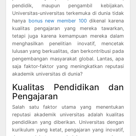
pendidik, maupun pengambil kebijakan.
Universitas-universitas terkemuka di dunia tidak
hanya
bonus new member 100
dikenal karena
kualitas pengajaran yang mereka tawarkan,
tetapi juga karena kemampuan mereka dalam
menghasilkan penelitian inovatif, mencetak
lulusan yang berkualitas, dan berkontribusi pada
pengembangan masyarakat global. Lantas, apa
saja faktor-faktor yang meningkatkan reputasi
akademik universitas di dunia?
Kualitas Pendidikan dan
Pengajaran
Salah satu faktor utama yang menentukan
reputasi akademik universitas adalah kualitas
pendidikan yang diberikan. Universitas dengan
kurikulum yang ketat, pengajaran yang inovatif,