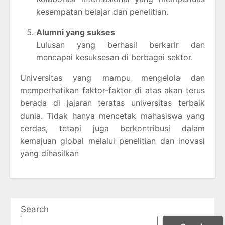
kesempatan belajar dan penelitian.
Alumni yang sukses
Lulusan yang berhasil berkarir dan
mencapai kesuksesan di berbagai sektor.
Universitas yang mampu mengelola dan
memperhatikan faktor-faktor di atas akan terus
berada di jajaran teratas universitas terbaik
dunia. Tidak hanya mencetak mahasiswa yang
cerdas, tetapi juga berkontribusi dalam
kemajuan global melalui penelitian dan inovasi
yang dihasilkan
Search