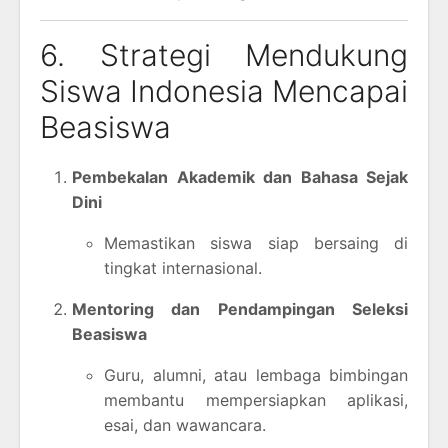
6. Strategi Mendukung
Siswa Indonesia Mencapai
Beasiswa
Pembekalan Akademik dan Bahasa Sejak
Dini
Memastikan siswa siap bersaing di
tingkat internasional.
Mentoring dan Pendampingan Seleksi
Beasiswa
Guru, alumni, atau lembaga bimbingan
membantu mempersiapkan aplikasi,
esai, dan wawancara.