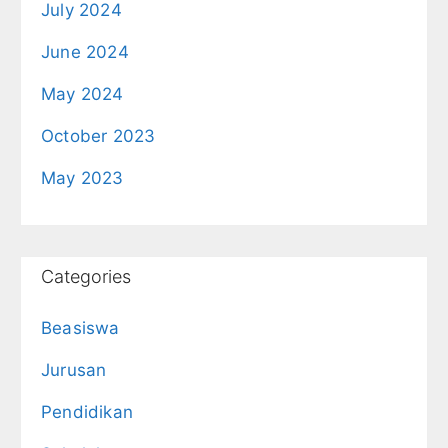
July 2024
June 2024
May 2024
October 2023
May 2023
Categories
Beasiswa
Jurusan
Pendidikan