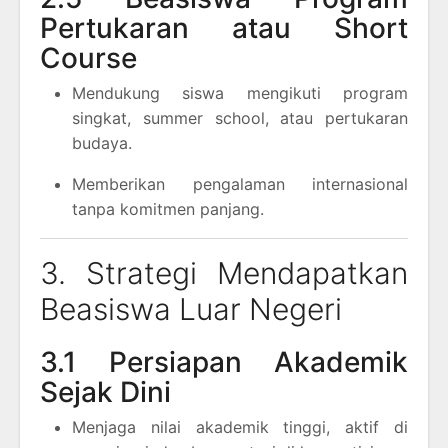
Pertukaran atau Short
Course
Mendukung siswa mengikuti program
singkat, summer school, atau pertukaran
budaya.
Memberikan pengalaman internasional
tanpa komitmen panjang.
3. Strategi Mendapatkan
Beasiswa Luar Negeri
3.1 Persiapan Akademik
Sejak Dini
Menjaga nilai akademik tinggi, aktif di