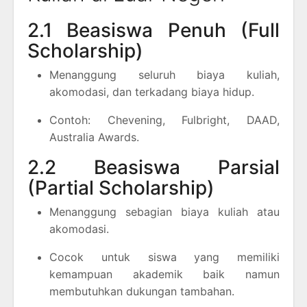
2.1 Beasiswa Penuh (Full
Scholarship)
Menanggung seluruh biaya kuliah,
akomodasi, dan terkadang biaya hidup.
Contoh: Chevening, Fulbright, DAAD,
Australia Awards.
2.2 Beasiswa Parsial
(Partial Scholarship)
Menanggung sebagian biaya kuliah atau
akomodasi.
Cocok untuk siswa yang memiliki
kemampuan akademik baik namun
membutuhkan dukungan tambahan.