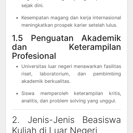
sejak dini.
Kesempatan magang dan kerja internasional
meningkatkan prospek karier setelah lulus.
1.5 Penguatan Akademik
dan Keterampilan
Profesional
Universitas luar negeri menawarkan fasilitas
riset, laboratorium, dan pembimbing
akademik berkualitas.
Siswa memperoleh keterampilan kritis,
analitis, dan problem solving yang unggul.
2. Jenis-Jenis Beasiswa
Kuliah di Luar Negeri