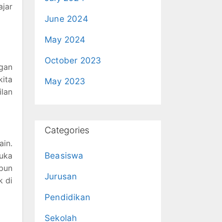
ajar
June 2024
May 2024
October 2023
gan
kita
May 2023
ilan
Categories
in.
buka
Beasiswa
pun
Jurusan
 di
Pendidikan
Sekolah