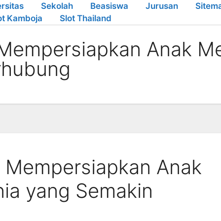
rsitas
Sekolah
Beasiswa
Jurusan
Sitem
ot Kamboja
Slot Thailand
 Mempersiapkan Anak M
rhubung
g Mempersiapkan Anak
ia yang Semakin