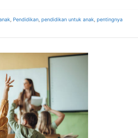
anak
,
Pendidikan
,
pendidikan untuk anak
,
pentingnya