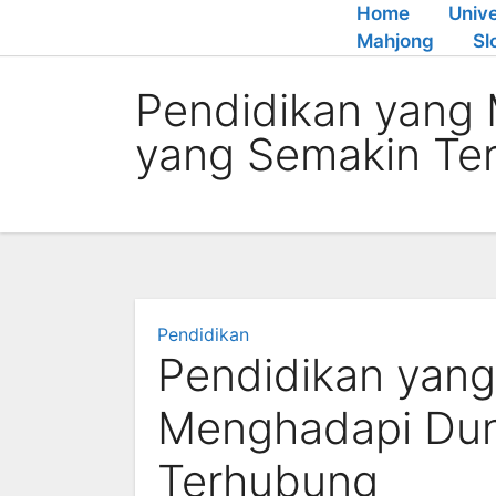
Skip
Home
Unive
to
Mahjong
Sl
content
Pendidikan yang
yang Semakin Te
Pendidikan
Pendidikan yan
Menghadapi Dun
Terhubung