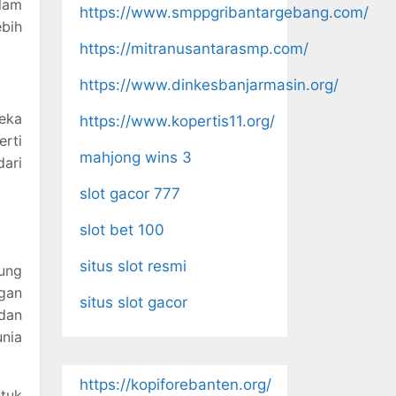
lam
https://www.smppgribantargebang.com/
bih
https://mitranusantarasmp.com/
https://www.dinkesbanjarmasin.org/
reka
https://www.kopertis11.org/
rti
mahjong wins 3
dari
slot gacor 777
slot bet 100
situs slot resmi
ung
ngan
situs slot gacor
 dan
nia
https://kopiforebanten.org/
tuk