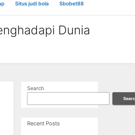
ap
Situs judi bola
Sbobet88
enghadapi Dunia
Search
Sear
Recent Posts