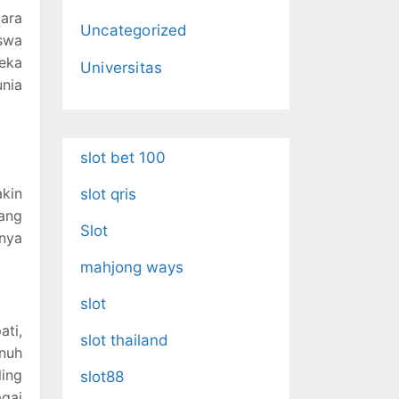
ara
Uncategorized
iswa
reka
Universitas
unia
slot bet 100
kin
slot qris
ang
Slot
nya
mahjong ways
slot
ti,
slot thailand
nuh
ing
slot88
agai