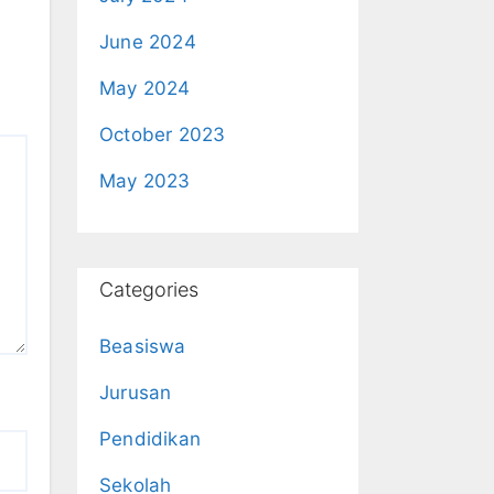
June 2024
May 2024
October 2023
May 2023
Categories
Beasiswa
Jurusan
Pendidikan
Sekolah