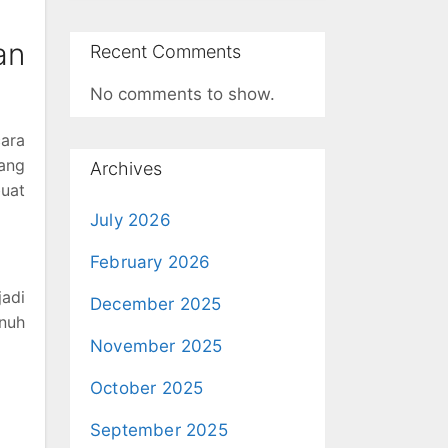
an
Recent Comments
No comments to show.
cara
tang
Archives
buat
July 2026
February 2026
jadi
December 2025
enuh
November 2025
October 2025
September 2025