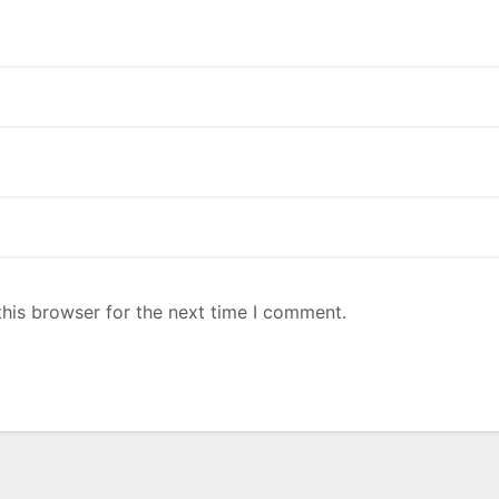
his browser for the next time I comment.