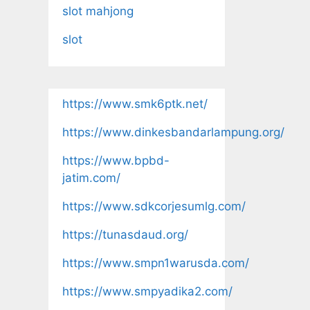
slot mahjong
slot
https://www.smk6ptk.net/
https://www.dinkesbandarlampung.org/
https://www.bpbd-
jatim.com/
https://www.sdkcorjesumlg.com/
https://tunasdaud.org/
https://www.smpn1warusda.com/
https://www.smpyadika2.com/