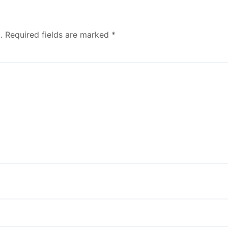
.
Required fields are marked
*