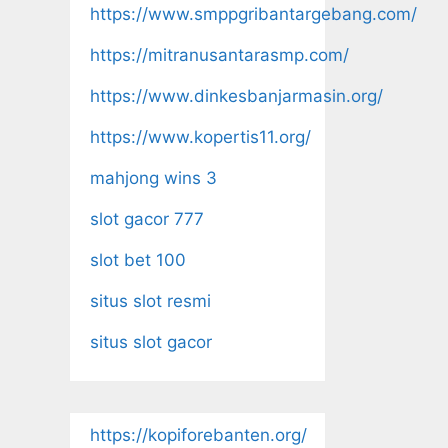
https://www.smppgribantargebang.com/
https://mitranusantarasmp.com/
https://www.dinkesbanjarmasin.org/
https://www.kopertis11.org/
mahjong wins 3
slot gacor 777
slot bet 100
situs slot resmi
situs slot gacor
https://kopiforebanten.org/