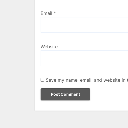
Email
*
Website
Save my name, email, and website in t