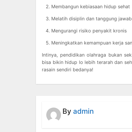
Membangun kebiasaan hidup sehat
Melatih disiplin dan tanggung jawab
Mengurangi risiko penyakit kronis
Meningkatkan kemampuan kerja sa
Intinya, pendidikan olahraga bukan sek
bisa bikin hidup lo lebih terarah dan se
rasain sendiri bedanya!
By
admin