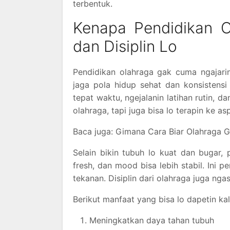
terbentuk.
Kenapa Pendidikan O
dan Disiplin Lo
Pendidikan olahraga gak cuma ngajarin
jaga pola hidup sehat dan konsistensi d
tepat waktu, ngejalanin latihan rutin,
olahraga, tapi juga bisa lo terapin ke as
Baca juga: Gimana Cara Biar Olahraga G
Selain bikin tubuh lo kuat dan bugar, 
fresh, dan mood bisa lebih stabil. Ini
tekanan. Disiplin dari olahraga juga nga
Berikut manfaat yang bisa lo dapetin kal
Meningkatkan daya tahan tubuh