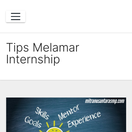
Skip
to
content
Tips Melamar
Internship