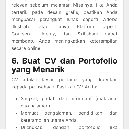
relevan sebelum melamar. Misalnya, jika Anda
tertarik pada desain grafis, pastikan Anda
menguasai perangkat lunak seperti Adobe
Illustrator atau Canva. Platform seperti
Coursera, Udemy, dan Skillshare dapat
membantu Anda meningkatkan keterampilan
secara online.
6. Buat CV dan Portofolio
yang Menarik
CV adalah kesan pertama yang diberikan
kepada perusahaan. Pastikan CV Anda:
Singkat, padat, dan informatif (maksimal
dua halaman).
Memuat pengalaman, pendidikan, dan
keterampilan utama Anda.
Dilengkapi dengan portofolio jika