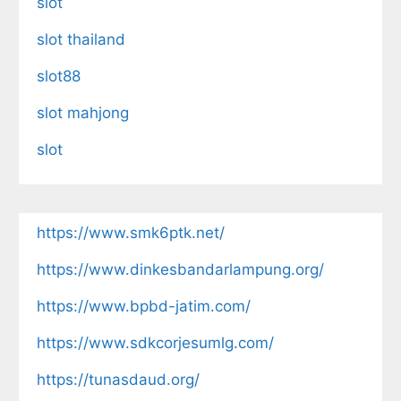
slot
slot thailand
slot88
slot mahjong
slot
https://www.smk6ptk.net/
https://www.dinkesbandarlampung.org/
https://www.bpbd-jatim.com/
https://www.sdkcorjesumlg.com/
https://tunasdaud.org/