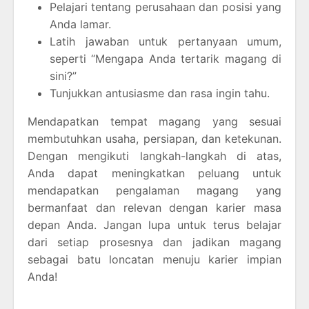
Pelajari tentang perusahaan dan posisi yang
Anda lamar.
Latih jawaban untuk pertanyaan umum,
seperti “Mengapa Anda tertarik magang di
sini?”
Tunjukkan antusiasme dan rasa ingin tahu.
Mendapatkan tempat magang yang sesuai
membutuhkan usaha, persiapan, dan ketekunan.
Dengan mengikuti langkah-langkah di atas,
Anda dapat meningkatkan peluang untuk
mendapatkan pengalaman magang yang
bermanfaat dan relevan dengan karier masa
depan Anda. Jangan lupa untuk terus belajar
dari setiap prosesnya dan jadikan magang
sebagai batu loncatan menuju karier impian
Anda!