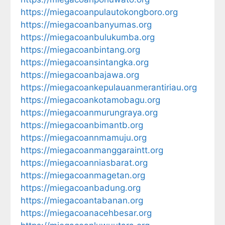
https://miegacoanpulautokongboro.org
https://miegacoanbanyumas.org
https://miegacoanbulukumba.org
https://miegacoanbintang.org
https://miegacoansintangka.org
https://miegacoanbajawa.org
https://miegacoankepulauanmerantiriau.org
https://miegacoankotamobagu.org
https://miegacoanmurungraya.org
https://miegacoanbimantb.org
https://miegacoannmamuju.org
https://miegacoanmanggaraintt.org
https://miegacoanniasbarat.org
https://miegacoanmagetan.org
https://miegacoanbadung.org
https://miegacoantabanan.org
https://miegacoanacehbesar.org