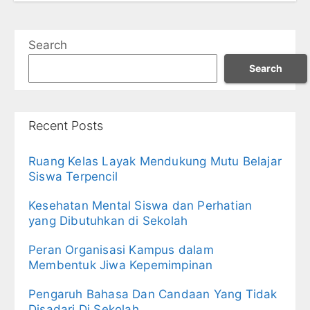
Search
Search
Recent Posts
Ruang Kelas Layak Mendukung Mutu Belajar
Siswa Terpencil
Kesehatan Mental Siswa dan Perhatian
yang Dibutuhkan di Sekolah
Peran Organisasi Kampus dalam
Membentuk Jiwa Kepemimpinan
Pengaruh Bahasa Dan Candaan Yang Tidak
Disadari Di Sekolah