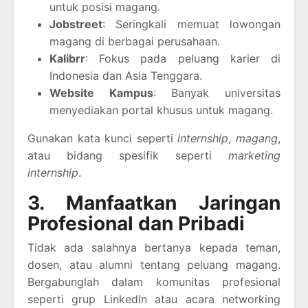
untuk posisi magang.
Jobstreet
: Seringkali memuat lowongan
magang di berbagai perusahaan.
Kalibrr
: Fokus pada peluang karier di
Indonesia dan Asia Tenggara.
Website Kampus
: Banyak universitas
menyediakan portal khusus untuk magang.
Gunakan kata kunci seperti
internship
,
magang
,
atau bidang spesifik seperti
marketing
internship
.
3. Manfaatkan Jaringan
Profesional dan Pribadi
Tidak ada salahnya bertanya kepada teman,
dosen, atau alumni tentang peluang magang.
Bergabunglah dalam komunitas profesional
seperti grup LinkedIn atau acara networking