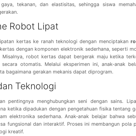
 gaya, tekanan, dan elastisitas, sehingga siswa memah
gerakan.
e Robot Lipat
ipatan kertas ke ranah teknologi dengan menciptakan
ro
 kertas dengan komponen elektronik sederhana, seperti m
i. Misalnya, robot kertas dapat bergerak maju ketika ter
secara otomatis. Melalui eksperimen ini, anak-anak bel
erta bagaimana gerakan mekanis dapat diprogram.
 dan Teknologi
an pentingnya menghubungkan seni dengan sains. Lipa
kna ketika dipadukan dengan pengetahuan fisika tentang 
lam elektronika sederhana. Anak-anak belajar bahwa seb
isa fungsional dan interaktif. Proses ini membangun pola p
ogi kreatif.