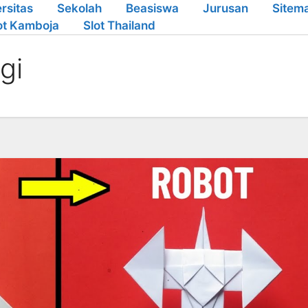
rsitas
Sekolah
Beasiswa
Jurusan
Sitem
ot Kamboja
Slot Thailand
gi