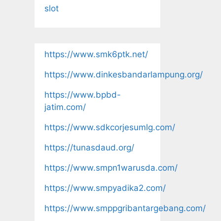
slot
https://www.smk6ptk.net/
https://www.dinkesbandarlampung.org/
https://www.bpbd-
jatim.com/
https://www.sdkcorjesumlg.com/
https://tunasdaud.org/
https://www.smpn1warusda.com/
https://www.smpyadika2.com/
https://www.smppgribantargebang.com/