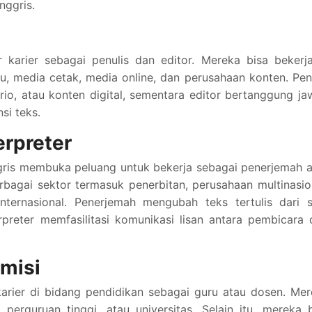
nggris.
r karier sebagai penulis dan editor. Mereka bisa bekerj
u, media cetak, media online, dan perusahaan konten. Pen
ario, atau konten digital, sementara editor bertanggung j
si teks.
erpreter
ggris membuka peluang untuk bekerja sebagai penerjemah 
erbagai sektor termasuk penerbitan, perusahaan multinasio
nternasional. Penerjemah mengubah teks tertulis dari s
preter memfasilitasi komunikasi lisan antara pembicara 
misi
karier di bidang pendidikan sebagai guru atau dosen. Me
erguruan tinggi, atau universitas. Selain itu, mereka 