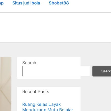
ap
Situs judi bola
Sbobet88
Search
Sear
Recent Posts
Ruang Kelas Layak
Mendukung Mutu Belajar