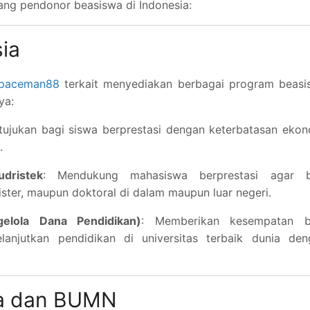
tang pendonor beasiswa di Indonesia:
ia
spaceman88
terkait menyediakan berbagai program beasi
ya:
itujukan bagi siswa berprestasi dengan keterbatasan eko
.
dristek
: Mendukung mahasiswa berprestasi agar b
ter, maupun doktoral di dalam maupun luar negeri.
lola Dana Pendidikan)
: Memberikan kesempatan b
njutkan pendidikan di universitas terbaik dunia den
a dan BUMN