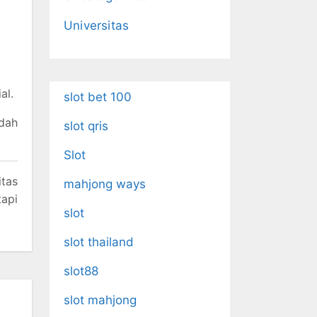
Universitas
al.
slot bet 100
dah
slot qris
Slot
tas
mahjong ways
tapi
slot
slot thailand
slot88
slot mahjong