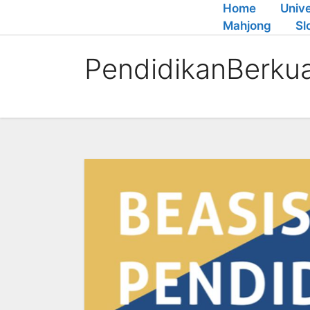
Skip
Home
Unive
to
Mahjong
Sl
content
PendidikanBerkua