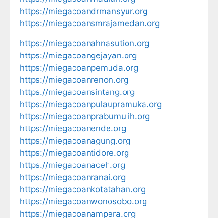
https://miegacoandrmansyur.org
https://miegacoansmrajamedan.org
https://miegacoanahnasution.org
https://miegacoangejayan.org
https://miegacoanpemuda.org
https://miegacoanrenon.org
https://miegacoansintang.org
https://miegacoanpulaupramuka.org
https://miegacoanprabumulih.org
https://miegacoanende.org
https://miegacoanagung.org
https://miegacoantidore.org
https://miegacoanaceh.org
https://miegacoanranai.org
https://miegacoankotatahan.org
https://miegacoanwonosobo.org
https://miegacoanampera.org