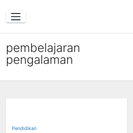
Skip
to
content
pembelajaran
pengalaman
Pendidikan