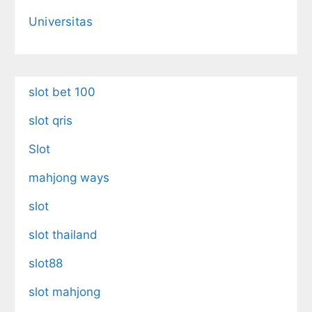
Universitas
slot bet 100
slot qris
Slot
mahjong ways
slot
slot thailand
slot88
slot mahjong