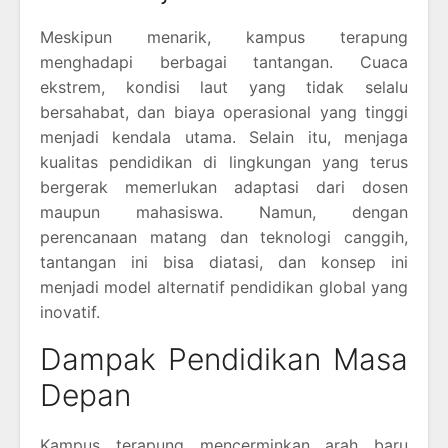
Meskipun menarik, kampus terapung
menghadapi berbagai tantangan. Cuaca
ekstrem, kondisi laut yang tidak selalu
bersahabat, dan biaya operasional yang tinggi
menjadi kendala utama. Selain itu, menjaga
kualitas pendidikan di lingkungan yang terus
bergerak memerlukan adaptasi dari dosen
maupun mahasiswa. Namun, dengan
perencanaan matang dan teknologi canggih,
tantangan ini bisa diatasi, dan konsep ini
menjadi model alternatif pendidikan global yang
inovatif.
Dampak Pendidikan Masa
Depan
Kampus terapung mencerminkan arah baru