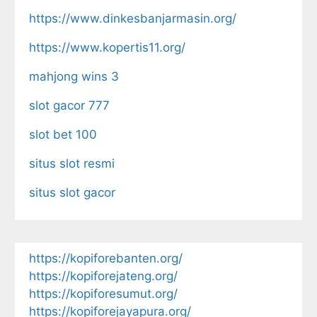
https://www.dinkesbanjarmasin.org/
https://www.kopertis11.org/
mahjong wins 3
slot gacor 777
slot bet 100
situs slot resmi
situs slot gacor
https://kopiforebanten.org/
https://kopiforejateng.org/
https://kopiforesumut.org/
https://kopiforejayapura.org/