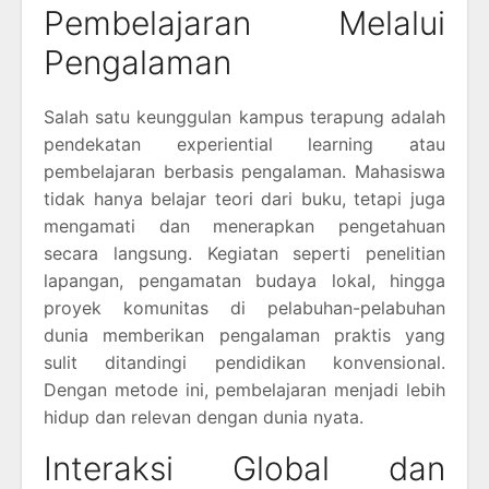
Pembelajaran Melalui
Pengalaman
Salah satu keunggulan kampus terapung adalah
pendekatan experiential learning atau
pembelajaran berbasis pengalaman. Mahasiswa
tidak hanya belajar teori dari buku, tetapi juga
mengamati dan menerapkan pengetahuan
secara langsung. Kegiatan seperti penelitian
lapangan, pengamatan budaya lokal, hingga
proyek komunitas di pelabuhan-pelabuhan
dunia memberikan pengalaman praktis yang
sulit ditandingi pendidikan konvensional.
Dengan metode ini, pembelajaran menjadi lebih
hidup dan relevan dengan dunia nyata.
Interaksi Global dan