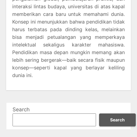
interaksi lintas budaya, universitas di atas kapal
memberikan cara baru untuk memahami dunia.
Konsep ini menunjukkan bahwa pendidikan tidak
harus terbatas pada dinding kelas, melainkan
bisa menjadi petualangan yang memperkaya
intelektual sekaligus karakter mahasiswa.
Pendidikan masa depan mungkin memang akan
lebih sering bergerak—baik secara fisik maupun
konsep—seperti kapal yang berlayar keliling
dunia ini.
Search
Search