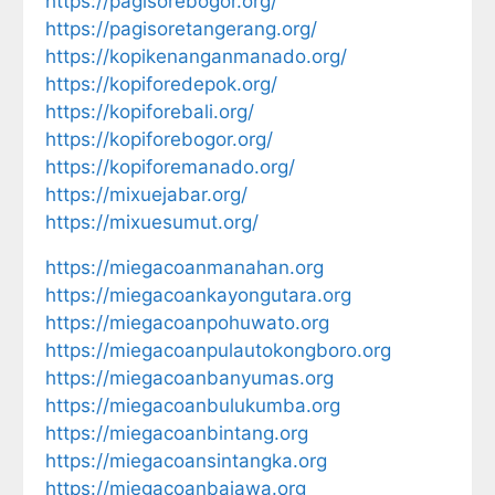
https://pagisorebogor.org/
https://pagisoretangerang.org/
https://kopikenanganmanado.org/
https://kopiforedepok.org/
https://kopiforebali.org/
https://kopiforebogor.org/
https://kopiforemanado.org/
https://mixuejabar.org/
https://mixuesumut.org/
https://miegacoanmanahan.org
https://miegacoankayongutara.org
https://miegacoanpohuwato.org
https://miegacoanpulautokongboro.org
https://miegacoanbanyumas.org
https://miegacoanbulukumba.org
https://miegacoanbintang.org
https://miegacoansintangka.org
https://miegacoanbajawa.org