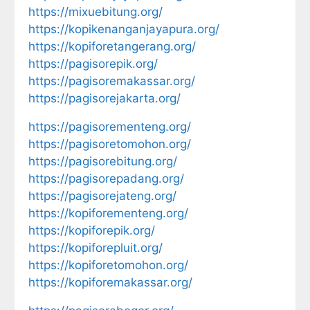
https://mixuebitung.org/
https://kopikenanganjayapura.org/
https://kopiforetangerang.org/
https://pagisorepik.org/
https://pagisoremakassar.org/
https://pagisorejakarta.org/
https://pagisorementeng.org/
https://pagisoretomohon.org/
https://pagisorebitung.org/
https://pagisorepadang.org/
https://pagisorejateng.org/
https://kopiforementeng.org/
https://kopiforepik.org/
https://kopiforepluit.org/
https://kopiforetomohon.org/
https://kopiforemakassar.org/