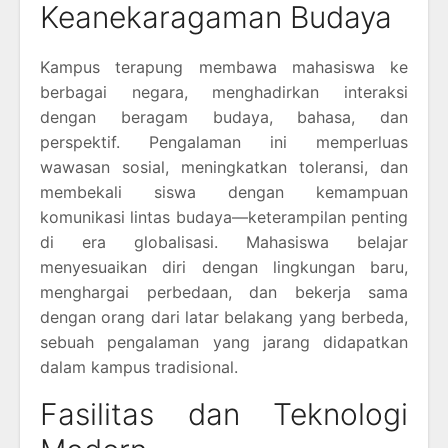
Keanekaragaman Budaya
Kampus terapung membawa mahasiswa ke
berbagai negara, menghadirkan interaksi
dengan beragam budaya, bahasa, dan
perspektif. Pengalaman ini memperluas
wawasan sosial, meningkatkan toleransi, dan
membekali siswa dengan kemampuan
komunikasi lintas budaya—keterampilan penting
di era globalisasi. Mahasiswa belajar
menyesuaikan diri dengan lingkungan baru,
menghargai perbedaan, dan bekerja sama
dengan orang dari latar belakang yang berbeda,
sebuah pengalaman yang jarang didapatkan
dalam kampus tradisional.
Fasilitas dan Teknologi