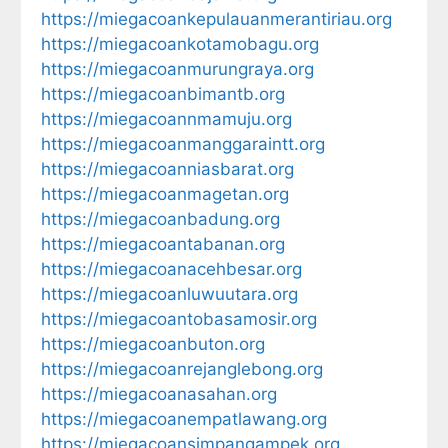
https://miegacoankepulauanmerantiriau.org
https://miegacoankotamobagu.org
https://miegacoanmurungraya.org
https://miegacoanbimantb.org
https://miegacoannmamuju.org
https://miegacoanmanggaraintt.org
https://miegacoanniasbarat.org
https://miegacoanmagetan.org
https://miegacoanbadung.org
https://miegacoantabanan.org
https://miegacoanacehbesar.org
https://miegacoanluwuutara.org
https://miegacoantobasamosir.org
https://miegacoanbuton.org
https://miegacoanrejanglebong.org
https://miegacoanasahan.org
https://miegacoanempatlawang.org
https://miegacoansimpangampek.org