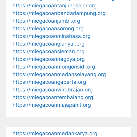
https://miegacoantanjungselor.org
https://miegacoanbandarlampung.org
https://miegacoanjambi.org
https://miegacoansorong.org
https://miegacoanminahasa.org
https://miegacoangianyar.org
https://miegacoansleman.org
https://miegacoannagoya.org
https://miegacoanmongonsidi.org
https://miegacoanmedanselayang.org
https://miegacoangaperta.org
https://miegacoanwirobrajan.org
https://miegacoantembalang.org
https://miegacoanmajapahit.org
https://miegacoanmedankarya.org