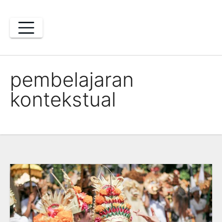
Skip
to
content
pembelajaran
kontekstual