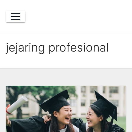
Skip
to
content
jejaring profesional