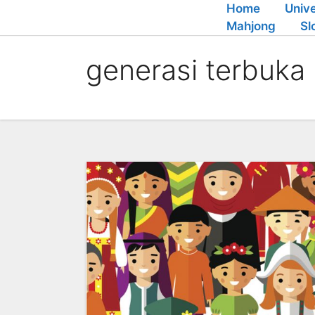
Skip
Home
Unive
to
Mahjong
Sl
content
generasi terbuka