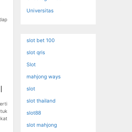
Universitas
adap
slot bet 100
slot qris
Slot
mahjong ways
l
slot
slot thailand
rti
ntuk
slot88
akat
slot mahjong